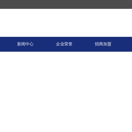
新闻中心
企业荣誉
招商加盟
产品展示
钢木质防火门
钢质防火门
钢木质防火入户门
实木门
装饰门