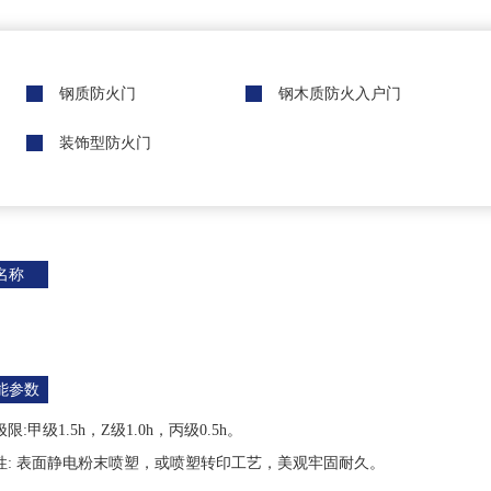
钢质防火门
钢木质防火入户门
装饰型防火门
名称
能参数
限:甲级1.5h，Z级1.0h，丙级0.5h。
性: 表面静电粉末喷塑，或喷塑转印工艺，美观牢固耐久。